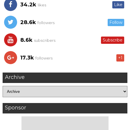
34.2k
Like
likes
28.6k
Follow
followers
8.6k
Subscribe
subscribers
17.3k
+1
followers
Archive
Sponsor