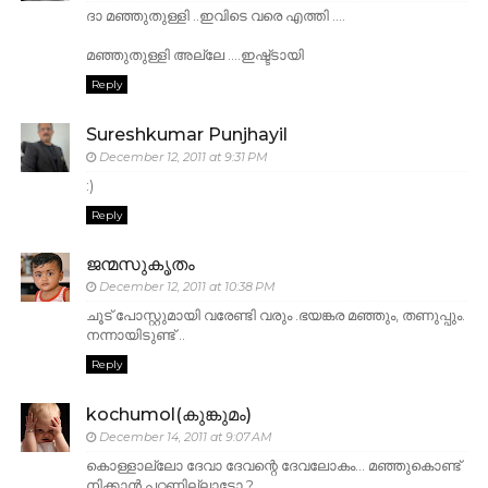
ദാ മഞ്ഞുതുള്ളി ..ഇവിടെ വരെ എത്തി ....
മഞ്ഞുതുള്ളി അല്ലേ ....ഇഷ്ട്ടായി
Reply
Sureshkumar Punjhayil
December 12, 2011 at 9:31 PM
:)
Reply
ജന്മസുകൃതം
December 12, 2011 at 10:38 PM
ചൂട് പോസ്റ്റുമായി വരേണ്ടി വരും .ഭയങ്കര മഞ്ഞും, തണുപ്പും.
നന്നായിടുണ്ട് ..
Reply
kochumol(കുങ്കുമം)
December 14, 2011 at 9:07 AM
കൊള്ളാല്ലോ ദേവാ ദേവന്റെ ദേവലോകം... മഞ്ഞുകൊണ്ട്
നിക്കാന്‍ പറ്റണില്ലാട്ടോ ?